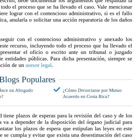
o escrito, debe documentar los argumentos que respaldan la
e todo el proceso que se ha llevado el caso. Vale mencionar
iere lograr con el contencioso administrativo, si es el fallo
ica, anularla o solicitar una acción reparatoria de los daños
seguir con el contencioso administrativo y anexado los
este recurso, incluyendo todo el proceso que ha llevado el
presentar el oficio o escrito ante un tribunal o juzgado
de entidades públicas. Para dicha presentación, siempre se
ación de un
asesor legal
.
Blogs Populares
Hace un Abogado
¿Cómo Divorciarse por Mutuo
o?
Acuerdo en Costa Rica?
d tiene plazos de esperas para la revisión del caso y de los
a va a depender de la disposición del órgano judicial para
statar los plazos de espera que estipulan las leyes en este
ue se cumpla y evitar que exista una desestimación del caso