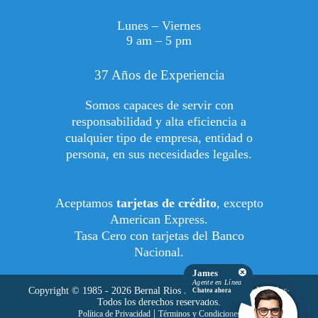
Lunes – Viernes
9 am – 5 pm
37 Años de Experiencia
Somos capaces de servir con
responsabilidad y alta eficiencia a
cualquier tipo de empresa, entidad o
persona, en sus necesidades legales.
Aceptamos
tarjetas de crédito
, excepto
American Express.
Tasa Cero con tarjetas del Banco
Nacional.
James
Agente en Línea
Copyright © 1985 - 2026 Bernal Rios Robles - Oficinas Legales·
Chatea ahora
Todos los derechos reservados.
|
Política de Privacidad
Términos y Condiciones