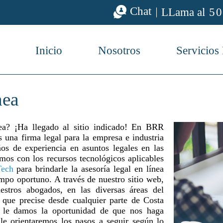
Chat
LLama al
50
Inicio
Nosotros
Servicios
nea
a? ¡Ha llegado al sitio indicado! En BRR
 una firma legal para la empresa e industria
os de experiencia en asuntos legales en las
amos con los recursos tecnológicos aplicables
Tech
para brindarle la asesoría legal en línea
empo oportuno. A través de nuestro sitio web,
tros abogados, en las diversas áreas del
a que precise desde cualquier parte de Costa
a le damos la oportunidad de que nos haga
le orientaremos los pasos a seguir según lo