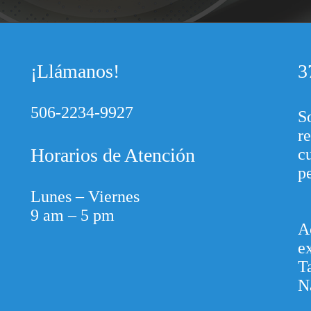
¡Llámanos!
3
506-2234-9927
S
re
Horarios de Atención
c
p
Lunes – Viernes
9 am – 5 pm
A
e
T
N