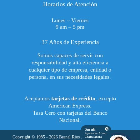
Horarios de Atención
Lunes – Viernes
9 am – 5 pm
37 Años de Experiencia
Somos capaces de servir con
responsabilidad y alta eficiencia a
cualquier tipo de empresa, entidad o
persona, en sus necesidades legales.
Aceptamos
tarjetas de crédito
, excepto
American Express.
Tasa Cero con tarjetas del Banco
Nacional.
Sarah
Agente en Línea
Copyright © 1985 - 2026 Bernal Rios Robles - Oficinas Legales·
Chatea ahora