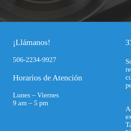
¡Llámanos!
3
506-2234-9927
S
re
Horarios de Atención
c
p
Lunes – Viernes
9 am – 5 pm
A
e
T