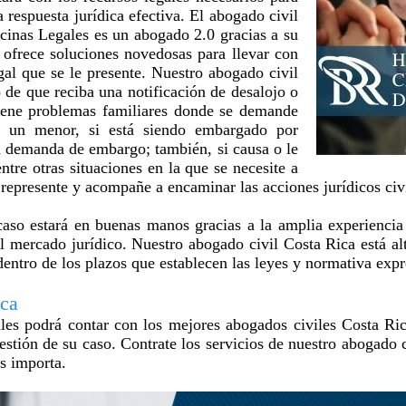
 respuesta jurídica efectiva. El abogado civil
inas Legales es un abogado 2.0 gracias a su
ofrece soluciones novedosas para llevar con
egal que se le presente. Nuestro abogado civil
o de que reciba una notificación de desalojo o
 tiene problemas familiares donde se demande
e un menor, si está siendo embargado por
a demanda de embargo; también, si causa o le
tre otras situaciones en la que se necesite a
 represente y acompañe a encaminar las acciones jurídicos ci
caso estará en buenas manos gracias a la amplia experienci
l mercado jurídico. Nuestro abogado civil Costa Rica está alt
 dentro de los plazos que establecen las leyes y normativa exp
ica
s podrá contar con los mejores abogados civiles Costa Rica 
estión de su caso. Contrate los servicios de nuestro abogado 
es importa.