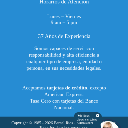
Horarios de Atención
Lunes – Viernes
9 am – 5 pm
37 Años de Experiencia
Somos capaces de servir con
responsabilidad y alta eficiencia a
cualquier tipo de empresa, entidad o
persona, en sus necesidades legales.
Aceptamos
tarjetas de crédito
, excepto
American Express.
Tasa Cero con tarjetas del Banco
Nacional.
Melissa
Agente en Línea
Copyright © 1985 - 2026 Bernal Rios Robles - Oficinas Legales·
Chatea ahora
Todos los derechos reservados.